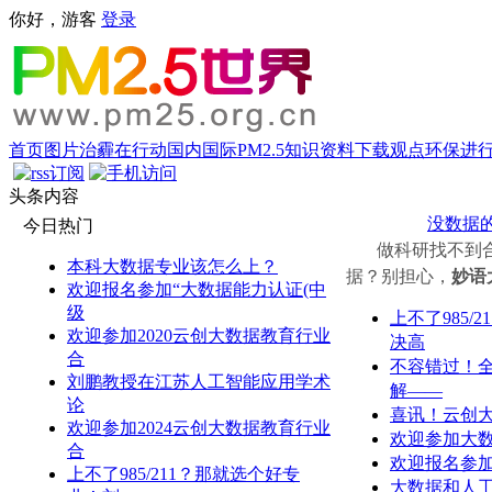
你好，游客
登录
首页
图片
治霾在行动
国内
国际
PM2.5知识
资料下载
观点
环保进
头条内容
没数据
今日热门
做科研找不到合适
本科大数据专业该怎么上？
据？别担心，
妙语
欢迎报名参加“大数据能力认证(中
级
上不了985
欢迎参加2020云创大数据教育行业
决高
合
不容错过！
刘鹏教授在江苏人工智能应用学术
解——
论
喜讯！云创
欢迎参加2024云创大数据教育行业
欢迎参加大
合
欢迎报名参加
上不了985/211？那就选个好专
大数据和人