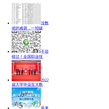
没数
据的难题，一招破
不容
错过！全国职业技
2022
届大学毕业生大数
风来