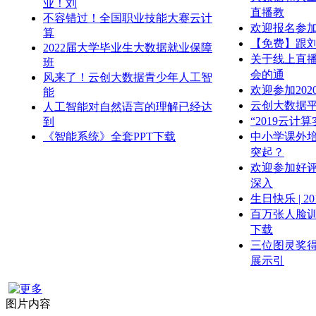
业！刘
直播教
不容错过！全国职业技能大赛云计
欢迎报名参加
算
【免费】跟
2022届大学毕业生大数据就业保障
关于线上直播
班
会的通
风来了！云创大数据青少年人工智
欢迎参加20
能
云创大数据
人工智能对自然语言的理解已经达
“2019云计
到
《智能系统》全套PPT下载
中小学课外
突起？
欢迎参加好评
深入
生日快乐 | 2
百万张人脸
下载
三位图灵奖
展示引
图片内容