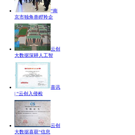
“南
京市独角兽瞪羚企
云创
大数据深耕人工智
喜讯
| “云创入侵检
云创
大数据喜获“信息